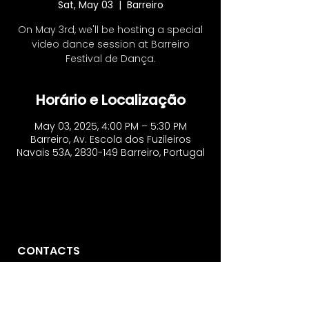
Sat, May 03
  |  
Barreiro
On May 3rd, we'll be hosting a special
video dance session at Barreiro
Festival de Dança.
Horário e Localização
May 03, 2025, 4:00 PM – 5:30 PM
Barreiro, Av. Escola dos Fuzileiros
Navais 53A, 2830-149 Barreiro, Portugal
CONTACTS
Vo'Arte
R. São Domingos à Lapa, 8N.
1200-835
, Lisbon - Portugal
​